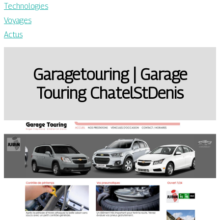
Technologies
Voyages
Actus
Garagetou­ring | Garage
Touring ChatelStDenis